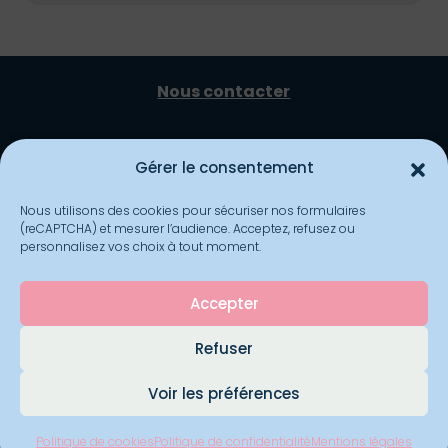
Nous contacter
Mentions Légales
Gérer le consentement
Nous utilisons des cookies pour sécuriser nos formulaires
bonjour@lesfourchettesroses.com
(reCAPTCHA) et mesurer l’audience. Acceptez, refusez ou
personnalisez vos choix à tout moment.
Politique de cookies
Accepter
Refuser
06.38.33.55.20 ou 07.61.40.43.81
Voir les préférences
Politique de confidentialité
Politique de cookies
Politique de confidentialité
Mentions légales