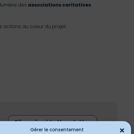
 lumière des
associations caritatives
es actions au coeur du projet.
S'inscrire à la Newsletter
Gérer le consentement