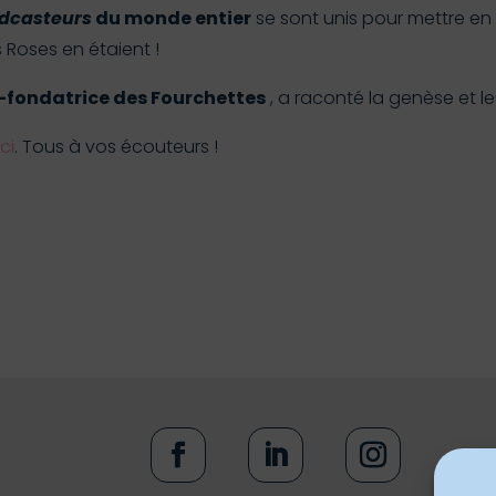
dcasteurs
du monde entier
se sont unis pour mettre en
 Roses en étaient !
-fondatrice des Fourchettes
, a raconté la genèse et l
ci
. Tous à vos écouteurs !