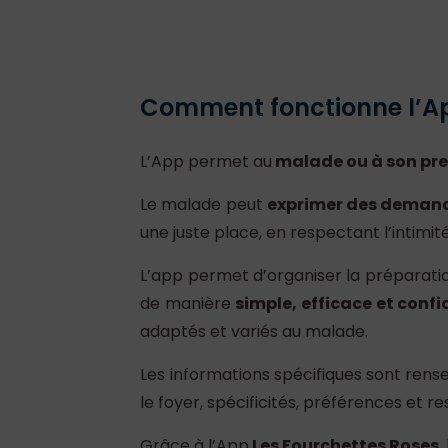
Comment fonctionne l’Ap
L’App permet au
malade ou à son pr
Le malade peut
exprimer des demand
une juste place, en respectant l’intimi
L’app permet d’organiser la préparation
de manière
simple, efficace et confi
adaptés et variés au malade.
Les informations spécifiques sont ren
le foyer, spécificités, préférences et re
Grâce à l’App
Les Fourchettes Roses
,