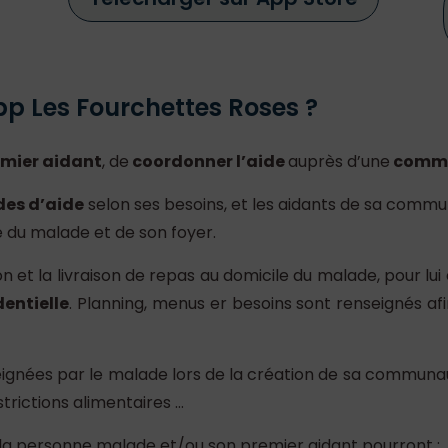
p Les Fourchettes Roses ?
emier aidant
, de
coordonner l’aide
auprès d’une
comm
es d’aide
selon ses besoins, et les aidants de sa comm
té du malade et de son foyer.
 et la livraison de repas au domicile du malade, pour lui e
dentielle
. Planning, menus er besoins sont renseignés af
seignées par le malade lors de la création de sa comm
strictions alimentaires …
 la personne malade et/ou son premier aidant pourront :