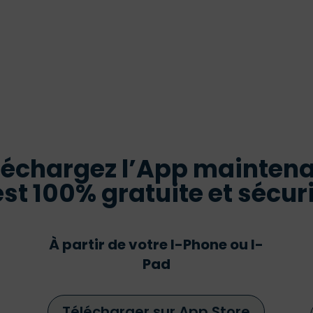
léchargez l’App maintena
est 100% gratuite et sécur
À partir de votre I-Phone ou I-
Pad
Télécharger sur App Store