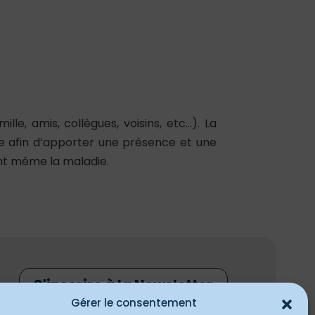
, amis, collègues, voisins, etc…). La
e afin d’apporter une présence et une
nt même la maladie.
S'inscrire à la Newsletter
Gérer le consentement