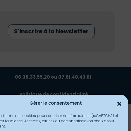
S'inscrire à la Newsletter
06.38.33.55.20 ou 07.61.40.43.81
Politique de confidentialité
Gérer le consentement
utilisons des cookies pour sécuriser nos formulaires (reCAPTCHA) et
er l’audience. Acceptez, refusez ou personnalisez vos choix à tout
nt.