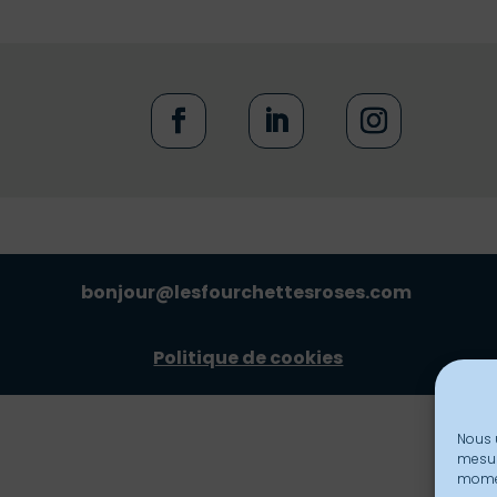
bonjour@lesfourchettesroses.com
Politique de cookies
Nous 
mesur
mome