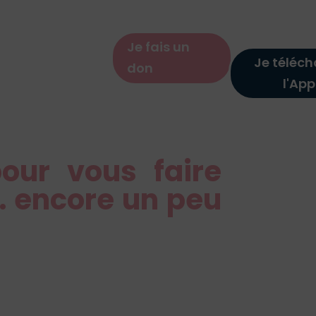
Je fais un
Je téléc
don
l'App
our vous faire
… encore un peu